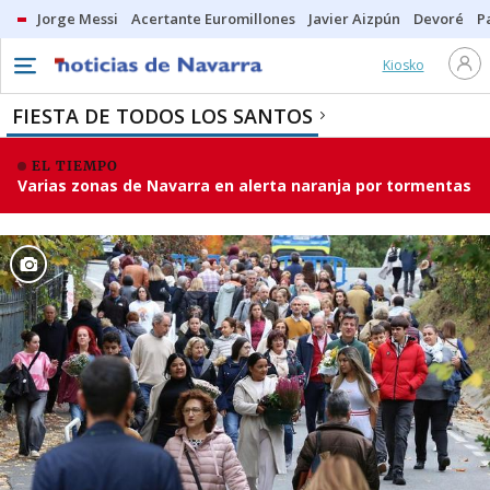
Jorge Messi
Acertante Euromillones
Javier Aizpún
Devoré
P
Kiosko
FIESTA DE TODOS LOS SANTOS
EL TIEMPO
Varias zonas de Navarra en alerta naranja por tormentas