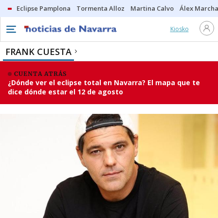
Eclipse Pamplona
Tormenta Alloz
Martina Calvo
Álex Marcha
Kiosko
FRANK CUESTA
CUENTA ATRÁS
¿Dónde ver el eclipse total en Navarra? El mapa que te
dice dónde estar el 12 de agosto