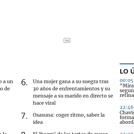
LO 
6
00:05
o a un
Una mujer gana a su suegra tras
“Mirar
ro de
30 años de enfrentamientos y su
segun
retina
mensaje a su marido en directo se
hace viral
22:46
Chavi
7
Osasuna: coger ritmo, saber la
forma
idea
abord
 la
El 'boom' de las tartas de queso
22:32