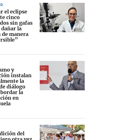
AD
 el eclipse
te cinco
dos sin gafas
 dañar la
a de manera
ersible”
smo y
ción instalan
lmente la
de diálogo
abordar la
ición en
uela
dición del
iero otra vez