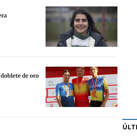
era
 doblete de oro
ÚLT