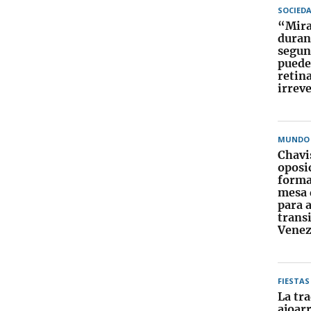
SOCIED
“Mirar
duran
segun
puede
retin
irrev
MUNDO
Chavi
oposi
forma
mesa 
para 
trans
Venez
FIESTAS
La tra
ajoarr