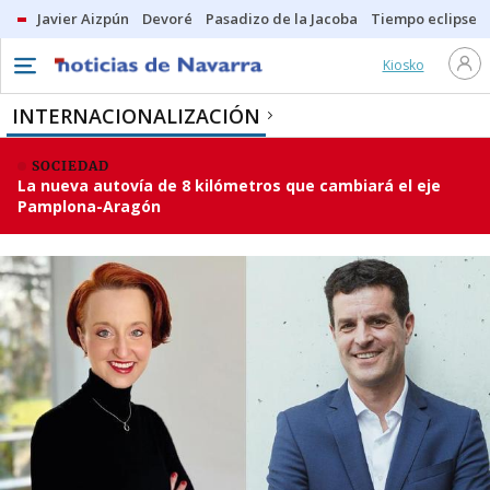
Javier Aizpún
Devoré
Pasadizo de la Jacoba
Tiempo eclipse
Kiosko
INTERNACIONALIZACIÓN
SOCIEDAD
La nueva autovía de 8 kilómetros que cambiará el eje
Pamplona-Aragón