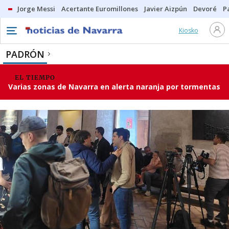
Jorge Messi
Acertante Euromillones
Javier Aizpún
Devoré
P
Kiosko
PADRÓN
EL TIEMPO
Varias zonas de Navarra en alerta naranja por tormentas