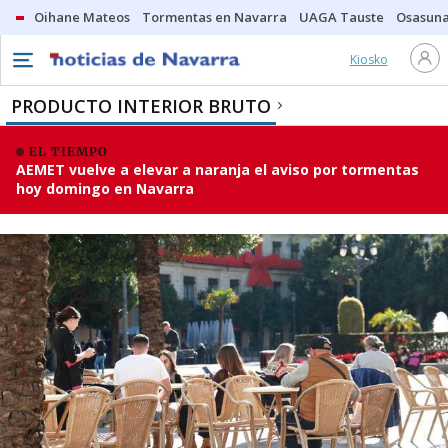
Oihane Mateos
Tormentas en Navarra
UAGA Tauste
Osasuna
Kiosko
PRODUCTO INTERIOR BRUTO
EL TIEMPO
AEMET vuelve a elevar a naranja el aviso por tormentas
hoy domingo en Navarra