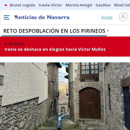
Brutal cogida
Iraola-Víctor
Merino Amigó
Gasóleo
Nivel Ce
Kiosko
RETO DESPOBLACIÓN EN LOS PIRINEOS
FÚTBOL
Iraola se deshace en elogios hacia Víctor Muñoz