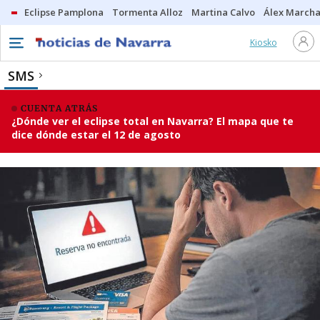
Eclipse Pamplona
Tormenta Alloz
Martina Calvo
Álex Marcha
Kiosko
SMS
CUENTA ATRÁS
¿Dónde ver el eclipse total en Navarra? El mapa que te
dice dónde estar el 12 de agosto