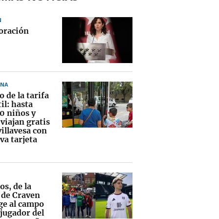
N
oración
ONA
 de la tarifa
il: hasta
0 niños y
viajan gratis
villavesa con
va tarjeta
os, de la
 de Craven
ge al campo
jugador del