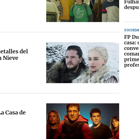
Fulha
despu
SOCIED
FP Du
casa:
conver
etalles del
comar
n Nieve
prime
profe
La Casa de