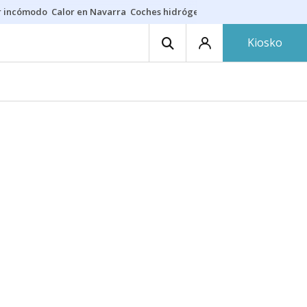
r incómodo
Calor en Navarra
Coches hidrógeno
Alerta en EE.UU.
Kiosko