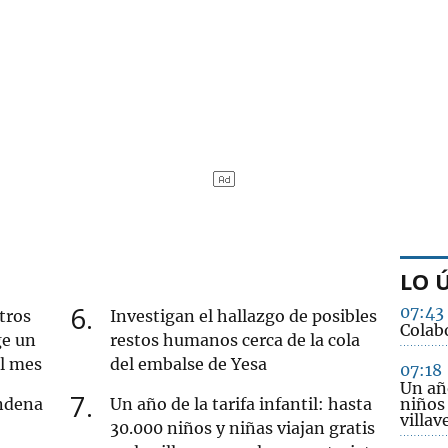
LO 
6
07:43
tros
Investigan el hallazgo de posibles
Colab
ge un
restos humanos cerca de la cola
al mes
del embalse de Yesa
07:18
Un año
7
ndena
Un año de la tarifa infantil: hasta
niños 
villav
30.000 niños y niñas viajan gratis