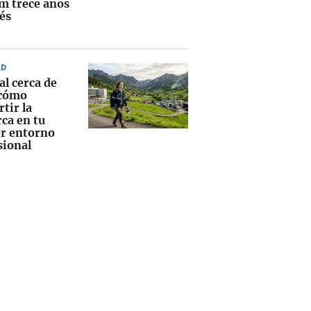
m trece años
és
AD
al cerca de
 cómo
tir la
ca en tu
r entorno
sional