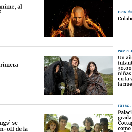
ánime, al
’
OPINIÓ
Colab
PAMPL
Un año
infant
primera
30.00
niñas 
en la 
la nue
FÚTBOL
Palaci
grada
ngs’ se
Cotta
como 
n-off de la