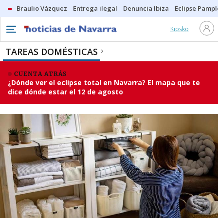
Braulio Vázquez
Entrega ilegal
Denuncia Ibiza
Eclipse Pamp
Kiosko
TAREAS DOMÉSTICAS
CUENTA ATRÁS
¿Dónde ver el eclipse total en Navarra? El mapa que te
dice dónde estar el 12 de agosto