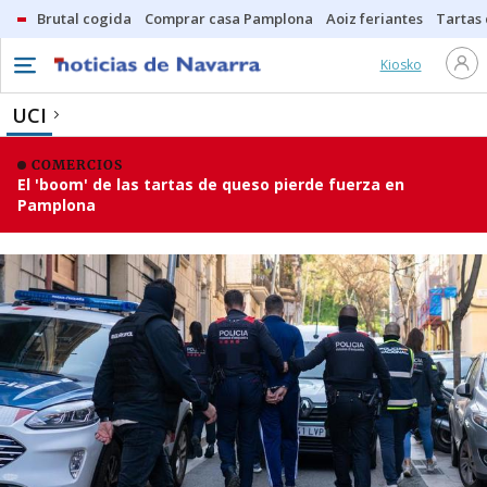
Brutal cogida
Comprar casa Pamplona
Aoiz feriantes
Tartas
Kiosko
UCI
COMERCIOS
El 'boom' de las tartas de queso pierde fuerza en
Pamplona