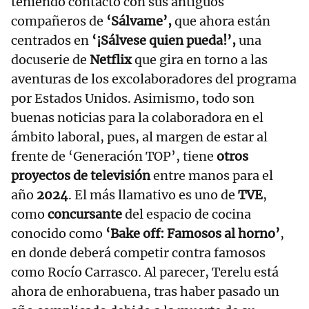
teniendo contacto con sus antiguos
compañeros de
‘Sálvame’,
que ahora están
centrados en
‘¡Sálvese quien pueda!’,
una
docuserie de
Netflix
que gira en torno a las
aventuras de los excolaboradores del programa
por Estados Unidos. Asimismo, todo son
buenas noticias para la colaboradora en el
ámbito laboral, pues, al margen de estar al
frente de ‘Generación TOP’, tiene
otros
proyectos de televisión
entre manos para el
año
2024
. El más llamativo es uno de
TVE
,
como
concursante
del espacio de cocina
conocido como
‘Bake off: Famosos al horno’
,
en donde deberá competir contra famosos
como Rocío Carrasco. Al parecer, Terelu está
ahora de enhorabuena, tras haber pasado un