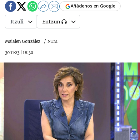
Añádenos en Google
Itzuli
Entzun
Maialen González
NTM
30·11·23
|
18:30