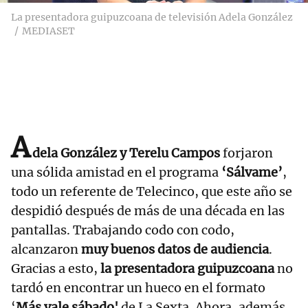
La presentadora guipuzcoana de televisión Adela González
MEDIASET
A
dela González y Terelu Campos
forjaron
una sólida amistad en el programa
‘Sálvame’
,
todo un referente de Telecinco, que este año se
despidió después de más de una década en las
pantallas. Trabajando codo con codo,
alcanzaron
muy buenos datos de audiencia
.
Gracias a esto,
la presentadora guipuzcoana
no
tardó en encontrar un hueco en el formato
‘
Más vale sábado'
de La Sexta. Ahora, además,