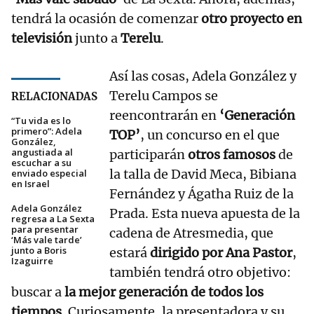
tendrá la ocasión de comenzar
otro proyecto en
televisión
junto a
Terelu
.
Así las cosas, Adela González y
Terelu Campos se
RELACIONADAS
reencontrarán en
‘Generación
“Tu vida es lo
primero”: Adela
TOP’
, un concurso en el que
González,
angustiada al
participarán
otros famosos
de
escuchar a su
la talla de David Meca, Bibiana
enviado especial
en Israel
Fernández y Ágatha Ruiz de la
Adela González
Prada. Esta nueva apuesta de la
regresa a La Sexta
para presentar
cadena de Atresmedia, que
‘Más vale tarde’
junto a Boris
estará
dirigido por Ana Pastor
,
Izaguirre
también tendrá otro objetivo:
buscar a
la mejor generación de todos los
tiempos.
Curiosamente, la presentadora y su