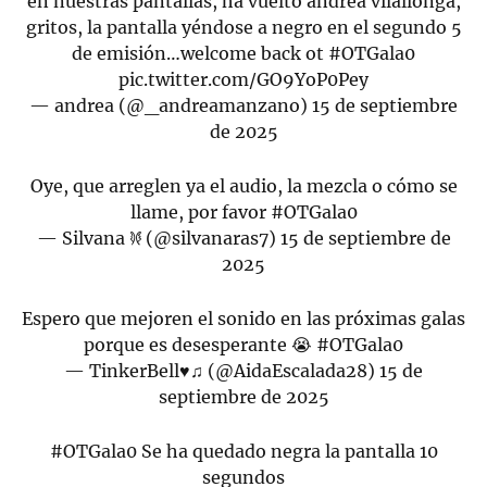
en nuestras pantallas, ha vuelto andrea vilallonga,
gritos, la pantalla yéndose a negro en el segundo 5
de emisión…welcome back ot
#OTGala0
pic.twitter.com/GO9YoP0Pey
— andrea (@_andreamanzano)
15 de septiembre
de 2025
Oye, que arreglen ya el audio, la mezcla o cómo se
llame, por favor
#OTGala0
— Silvana 𐦍 (@silvanaras7)
15 de septiembre de
2025
Espero que mejoren el sonido en las próximas galas
porque es desesperante 😭
#OTGala0
— TinkerBell♥♫ (@AidaEscalada28)
15 de
septiembre de 2025
#OTGala0
Se ha quedado negra la pantalla 10
segundos