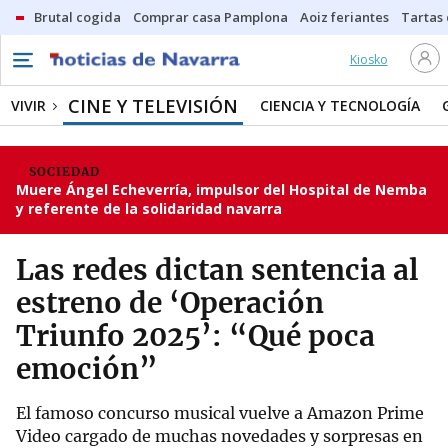
Brutal cogida
Comprar casa Pamplona
Aoiz feriantes
Tartas
Kiosko
CINE Y TELEVISIÓN
VIVIR
CIENCIA Y TECNOLOGÍA
SOCIEDAD
Muere Ángel Echeverría, impulsor del Hospital de Nemba
y referente de la solidaridad navarra
Las redes dictan sentencia al
estreno de ‘Operación
Triunfo 2025’: “Qué poca
emoción”
El famoso concurso musical vuelve a Amazon Prime
Video cargado de muchas novedades y sorpresas en