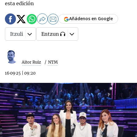
esta edición
Añádenos en Google
Itzuli
Entzun
Aitor Ruiz
NTM
16·09·25
|
09:20