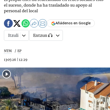
el suceso, donde ha ha trasladado su apoyo al
personal del local
Añádenos en Google
Itzuli
Entzun
NTM
EP
13·05·26
|
12:29