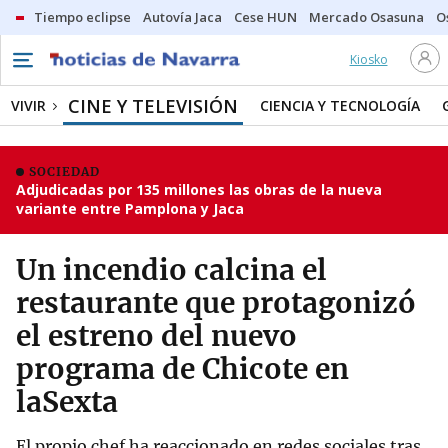
Tiempo eclipse
Autovía Jaca
Cese HUN
Mercado Osasuna
O
Kiosko
CINE Y TELEVISIÓN
VIVIR
CIENCIA Y TECNOLOGÍA
SOCIEDAD
Adjudicadas por 135 millones las obras de la nueva
variante entre Pamplona y Jaca
Un incendio calcina el
restaurante que protagonizó
el estreno del nuevo
programa de Chicote en
laSexta
El propio chef ha reaccionado en redes sociales tras