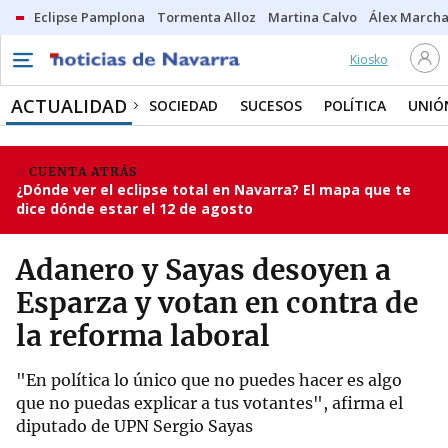
Eclipse Pamplona
Tormenta Alloz
Martina Calvo
Álex Marcha
Kiosko
ACTUALIDAD
SOCIEDAD
SUCESOS
POLÍTICA
UNIÓ
CUENTA ATRÁS
¿Dónde ver el eclipse total en Navarra? El mapa que te
dice dónde estar el 12 de agosto
Adanero y Sayas desoyen a
Esparza y votan en contra de
la reforma laboral
"En política lo único que no puedes hacer es algo
que no puedas explicar a tus votantes", afirma el
diputado de UPN Sergio Sayas