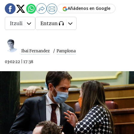
Añádenos en Google
Itzuli
Entzun
Ibai Fernandez
Pamplona
03·02·22
|
17:38