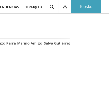
Kiosko
ENDENCIAS
BERM@TU
nzo Parra
Merino Amigó
Salva Gutiérrez
Mirar eclipse
Iraola-