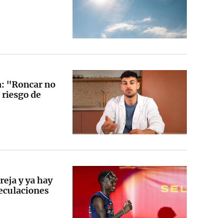
ta: "Roncar no
 riesgo de
eja y ya hay
eculaciones