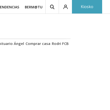
Kiosko
ENDENCIAS
BERM@TU
ituario Ángel
Comprar casa
Rodri FCB
Basotxoa