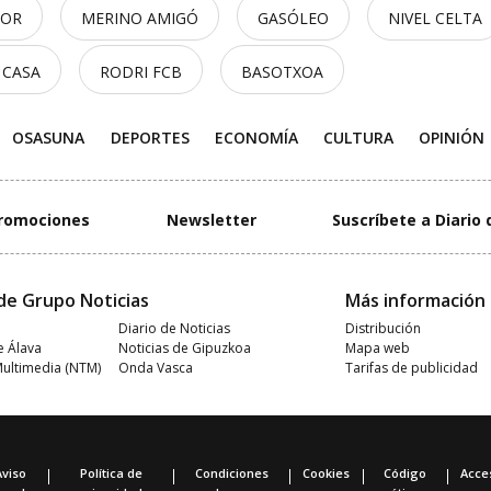
TOR
MERINO AMIGÓ
GASÓLEO
NIVEL CELTA
 CASA
RODRI FCB
BASOTXOA
OSASUNA
DEPORTES
ECONOMÍA
CULTURA
OPINIÓN
romociones
Newsletter
Suscríbete a Diario 
de Grupo Noticias
Más información
Diario de Noticias
Distribución
e Álava
Noticias de Gipuzkoa
Mapa web
Multimedia (NTM)
Onda Vasca
Tarifas de publicidad
Aviso
Política de
Condiciones
Cookies
Código
Acces