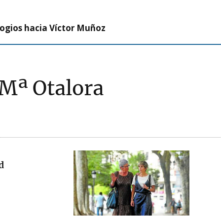
logios hacia Víctor Muñoz
 Mª Otalora
d