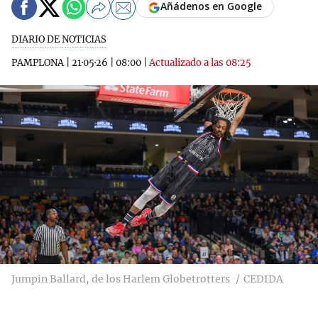
Añádenos en Google
DIARIO DE NOTICIAS
PAMPLONA
|
21·05·26
|
08:00
|
Actualizado a las 08:25
Jumpin Ballard, de los Harlem Globetrotters
CEDIDA