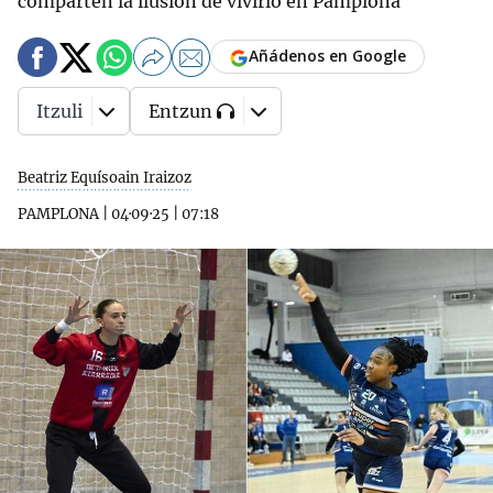
comparten la ilusión de vivirlo en Pamplona
Añádenos en Google
Itzuli
Entzun
Beatriz Equísoain Iraizoz
PAMPLONA
|
04·09·25
|
07:18