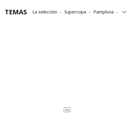
TEMAS
La selección
Supercopa
Pamplona
selección española
Navarra
balonmano
Balonmano femenino
Replasa Beti Onak
Beti Onak
Bera Bera
Olaia Luzuriaga
Lyndie Tchaptchet
Liga Guerreras Iberdrola