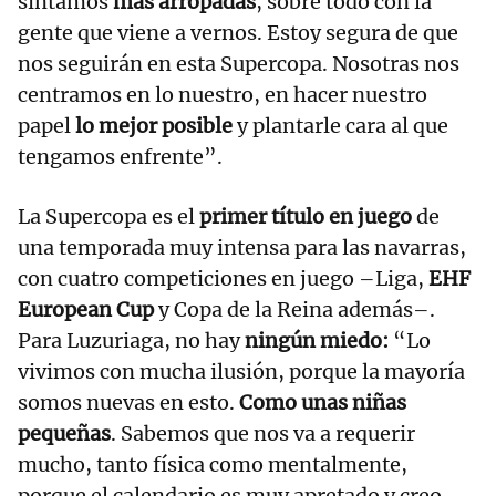
sintamos
más arropadas
, sobre todo con la
gente que viene a vernos. Estoy segura de que
nos seguirán en esta Supercopa. Nosotras nos
centramos en lo nuestro, en hacer nuestro
papel
lo mejor posible
y plantarle cara al que
tengamos enfrente”.
La Supercopa es el
primer título en juego
de
una temporada muy intensa para las navarras,
con cuatro competiciones en juego –Liga,
EHF
European Cup
y Copa de la Reina además–.
Para Luzuriaga, no hay
ningún miedo:
“Lo
vivimos con mucha ilusión, porque la mayoría
somos nuevas en esto.
Como unas niñas
pequeñas
. Sabemos que nos va a requerir
mucho, tanto física como mentalmente,
porque el calendario es muy apretado y creo