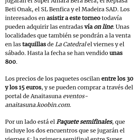
jugarán el Super Amara Bera Bera, el Replasa
Beti Onak, el SL Benfica y el Madeira SAD. Los
interesados en
asistir a este torneo
todavía
pueden adquirir las entradas
vía
on line
.
Unas
localidades que también se pondrán a la venta
en las
taquillas
de
La Catedral
el viernes y el
sábado. Hasta la fecha se han vendido
unas
800
.
Los precios de los paquetes oscilan
entre los 30
y los 15 euros
, y se pueden comprar a través del
portal de Anaitasuna
eventos-
anaitasuna.koobin.com
.
Por un lado está el
Paquete semifinales
, que
incluye los dos encuentros que se jugarán el
viernes 5: la primera semifinal entre Super