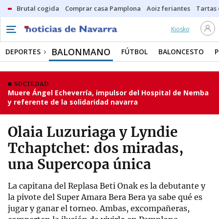
Brutal cogida
Comprar casa Pamplona
Aoiz feriantes
Tartas
Kiosko
BALONMANO
DEPORTES
FÚTBOL
BALONCESTO
P
SOCIEDAD
Muere Ángel Echeverría, impulsor del Hospital de Nemba
y referente de la solidaridad navarra
Olaia Luzuriaga y Lyndie
Tchaptchet: dos miradas,
una Supercopa única
La capitana del Replasa Beti Onak es la debutante y
la pivote del Super Amara Bera Bera ya sabe qué es
jugar y ganar el torneo. Ambas, excompañeras,