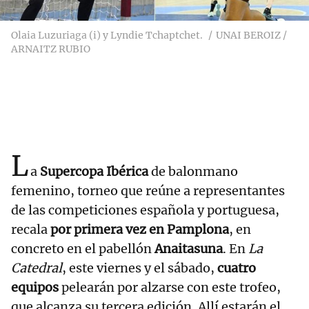
Olaia Luzuriaga (i) y Lyndie Tchaptchet.
UNAI BEROIZ /
ARNAITZ RUBIO
L
a
Supercopa Ibérica
de balonmano
femenino, torneo que reúne a representantes
de las competiciones española y portuguesa,
recala
por primera vez en Pamplona
, en
concreto en el pabellón
Anaitasuna
. En
La
Catedral
, este viernes y el sábado,
cuatro
equipos
pelearán por alzarse con este trofeo,
que alcanza su tercera edición. Allí estarán el