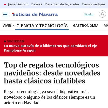
Javier Aizpún
Devoré
Pasadizo de la Jacoba
Tiempo eclipse
Kiosko
CIENCIA Y TECNOLOGÍA
VIVIR
GASTRONOMÍA
M
SOCIEDAD
La nueva autovía de 8 kilómetros que cambiará el eje
Pamplona-Aragón
Top de regalos tecnológicos
navideños: desde novedades
hasta clásicos infalibles
Regalar tecnología, ya sea el dispositivo más
novedoso o alguno de los clásicos siempre es un
acierto en Navidad