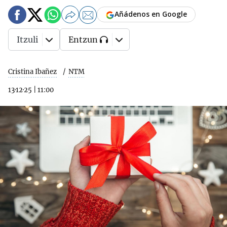
Añádenos en Google
Itzuli
Entzun
Cristina Ibañez
NTM
13·12·25
|
11:00