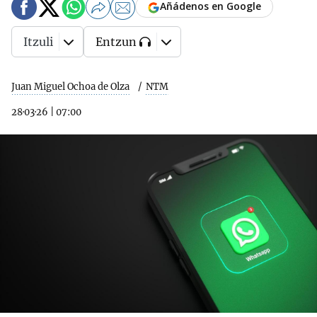
Añádenos en Google
Itzuli
Entzun
Juan Miguel Ochoa de Olza
NTM
28·03·26
|
07:00