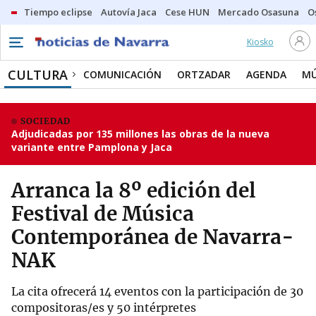
Tiempo eclipse
Autovía Jaca
Cese HUN
Mercado Osasuna
O
Kiosko
CULTURA
COMUNICACIÓN
ORTZADAR
AGENDA
MÚ
SOCIEDAD
Adjudicadas por 135 millones las obras de la nueva
variante entre Pamplona y Jaca
Arranca la 8º edición del
Festival de Música
Contemporánea de Navarra-
NAK
La cita ofrecerá 14 eventos con la participación de 30
compositoras/es y 50 intérpretes