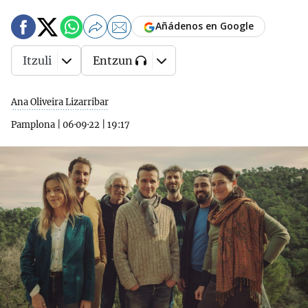
Añádenos en Google
Itzuli
Entzun
Ana Oliveira Lizarribar
Pamplona
|
06·09·22
|
19:17