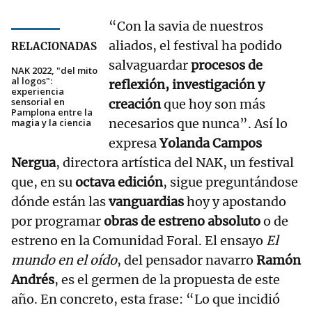
“Con la savia de nuestros
aliados, el festival ha podido
RELACIONADAS
salvaguardar
procesos de
NAK 2022, "del mito
al logos":
reflexión, investigación y
experiencia
sensorial en
creación
que hoy son más
Pamplona entre la
necesarios que nunca”. Así lo
magia y la ciencia
expresa
Yolanda Campos
Nergua
, directora artística del NAK, un festival
que, en su
octava edición
, sigue preguntándose
dónde están las
vanguardias
hoy y apostando
por programar
obras de estreno absoluto
o de
estreno en la Comunidad Foral. El ensayo
El
mundo en el oído
, del pensador navarro
Ramón
Andrés
, es el germen de la propuesta de este
año. En concreto, esta frase: “Lo que incidió