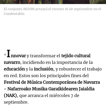
El conjunto MUOM actuará el viernes 16 de septiembre en el
Condestable.
I
"
nnovar
y transformar el
tejido cultural
navarro
, incidiendo en la importancia de la
educación
y la
inclusión
, y robustecer el trabajo
en red. Estos son los principales fines del
Festival de Música Contemporánea de Navarra
- Nafarroako Musika Garaikidearen Jaialdia
(NAK)
, que arranca el miércoles 7 de
septiembre.