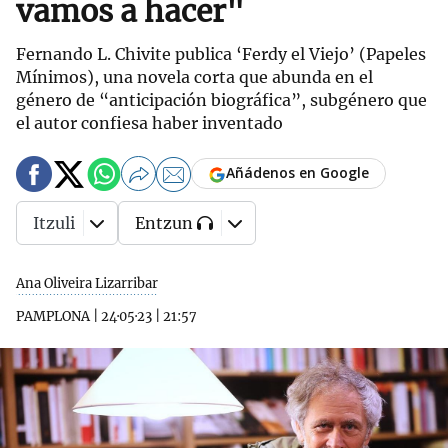
vamos a hacer"
Fernando L. Chivite publica ‘Ferdy el Viejo’ (Papeles
Mínimos), una novela corta que abunda en el
género de “anticipación biográfica”, subgénero que
el autor confiesa haber inventado
Añádenos en Google
Itzuli
Entzun
Ana Oliveira Lizarribar
PAMPLONA
|
24·05·23
|
21:57