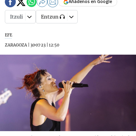
Añádenos en Google
Itzuli
Entzun
EFE
ZARAGOZA
|
30·07·23
|
12:50