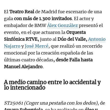
El
Teatro Real
de Madrid fue escenario de una
gala
con más de 1.300 invitados
. El actor y
embajador de BMW
Álex González
presentó el
evento, en el que actuaron la
Orquesta
Sinfónica RTVE,
junto al
Dúo del Valle,
Antonio
Najarro
y
José Mercé
, que realizó un recorrido
emocional por la creación española de las
últimas cuatro décadas
, desde Falla hasta
Manuel Alejandro
.
A medio camino entre lo accidental y
lo intencionado
ST25061 (Coger una pestaña con los dedos)
, de
Amaya Suberviola
, se ha realizado en
óleo y