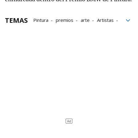
TEMAS
Pintura
premios
arte
Artistas
artes plásticas
concursos
arte contemporáneo