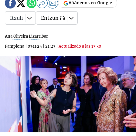
Añádenos en Google
Itzuli
Entzun
Ana Oliveira Lizarribar
Pamplona
|
03·11·25
|
21:23
|
Actualizado a las 13:30