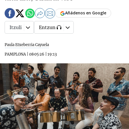
Añádenos en Google
Itzuli
Entzun
Paula Etxeberria Cayuela
PAMPLONA
|
08·05·26
|
19:13