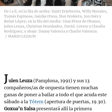
De i a d, en la fila de arriba: Xanti Etxeberria, Willy Morales,
Tomás Espinosa, Gaizka Otsoa, Ibai Orokieta, Ion Osés y
Beñat López; en la fila del medio: Unai Pérez de Obanos,
Julen Leuza, Christian Hernández, David, Lotero y Claudia
Rodríguez; y abajo: Danny Valencia y Charlie Valencia.
MARIO LEZAUN
J
ulen Leuza
(Pamplona, 1991) y sus 13
compañeros/as de orquesta tienen muchas
ganas de poner a bailar a todo el que acuda este
sábado a la
Tótem
(apertura de puertas, 19.30).
Goxua’n Salsa
presentará allí la primera