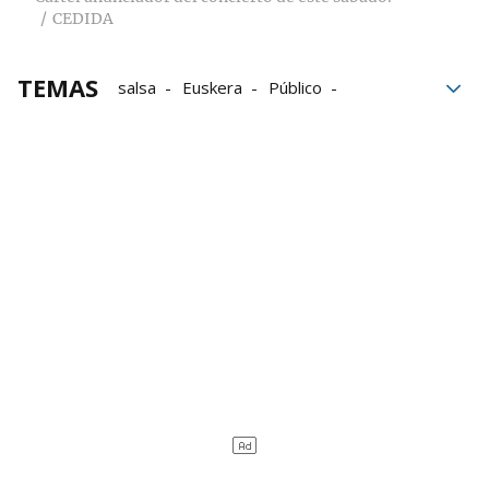
CEDIDA
TEMAS
salsa
Euskera
Público
Pamplona
Gente
conciertos
Navarra
Goxua´n salsa
Música
Sala Tótem
músicos
Latinoamérica
América Latina
Orquestas