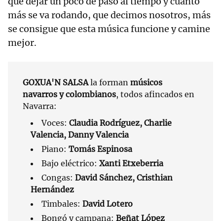
que dejar un poco de paso al tiempo y cuanto
más se va rodando, que decimos nosotros, más
se consigue que esta música funcione y camine
mejor.
GOXUA'N SALSA
la forman
músicos
navarros y colombianos
, todos afincados en
Navarra:
Voces:
Claudia Rodríguez, Charlie
Valencia, Danny Valencia
Piano:
Tomás Espinosa
Bajo eléctrico:
Xanti Etxeberria
Congas:
David Sánchez, Cristhian
Hernández
Timbales:
David Lotero
Bongó y campana:
Beñat López