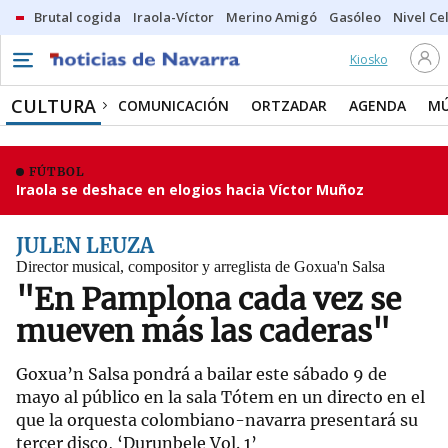
Brutal cogida
Iraola-Víctor
Merino Amigó
Gasóleo
Nivel Ce
Kiosko
CULTURA
COMUNICACIÓN
ORTZADAR
AGENDA
MÚ
FÚTBOL
Iraola se deshace en elogios hacia Víctor Muñoz
JULEN LEUZA
Director musical, compositor y arreglista de Goxua'n Salsa
"En Pamplona cada vez se
mueven más las caderas"
Goxua’n Salsa pondrá a bailar este sábado 9 de
mayo al público en la sala Tótem en un directo en el
que la orquesta colombiano-navarra presentará su
tercer disco, ‘Durunbele Vol. 1’