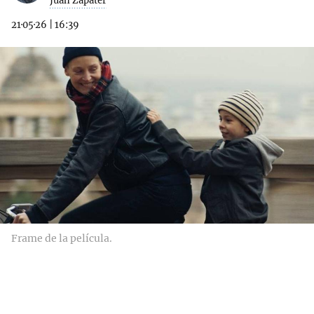
Juan Zapater
21·05·26
|
16:39
Frame de la película.