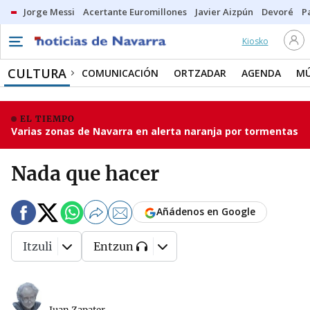
Jorge Messi
Acertante Euromillones
Javier Aizpún
Devoré
P
Kiosko
CULTURA
COMUNICACIÓN
ORTZADAR
AGENDA
MÚ
EL TIEMPO
Varias zonas de Navarra en alerta naranja por tormentas
Nada que hacer
Añádenos en Google
Itzuli
Entzun