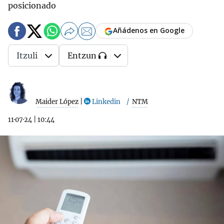
posicionado
Añádenos en Google
Itzuli
Entzun
Maider López
|
Linkedin
NTM
11·07·24
|
10:44