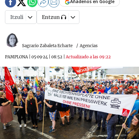
Añádenos en Google
Itzuli
Entzun
Sagrario Zabaleta Echarte
Agencias
PAMPLONA
|
05·09·24
|
08:52
|
Actualizado a las 09:22