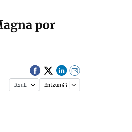
Magna por
Itzuli
Entzun