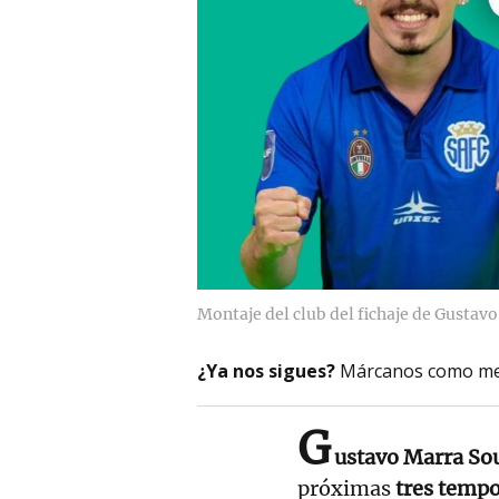
Montaje del club del fichaje de Gustavo
¿Ya nos sigues?
Márcanos como me
G
ustavo Marra So
próximas
tres temp