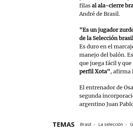
filas
al ala-cierre br
André de Brasil.
"Es un jugador zurdo
de la Selección bras
Es duro en el marcaj
manejo del balón. E
que juega fácil y que
perfil Xota"
, afirma
El entrenador de Os
segunda incorporació
argentino Juan Pablo
TEMAS
Brasil
La selección
G