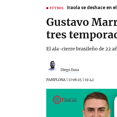
Iraola se deshace en e
FÚTBOL
Gustavo Marr
tres tempora
El ala-cierre brasileño de 22 a
Diego Eusa
PAMPLONA
|
17·06·25
|
19:42