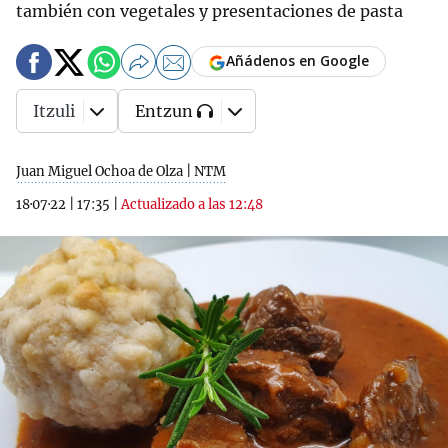
también con vegetales y presentaciones de pasta
Añádenos en Google
Itzuli
Entzun
Juan Miguel Ochoa de Olza | NTM
18·07·22
|
17:35
|
Actualizado a las 12:48