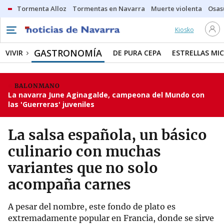
Tormenta Alloz
Tormentas en Navarra
Muerte violenta
Osas
Kiosko
GASTRONOMÍA
VIVIR
DE PURA CEPA
ESTRELLAS MIC
BALONMANO
La navarra June Aginagalde, campeona del Mundo con
las 'Guerreras' juveniles
La salsa española, un básico
culinario con muchas
variantes que no solo
acompaña carnes
A pesar del nombre, este fondo de plato es
extremadamente popular en Francia, donde se sirve