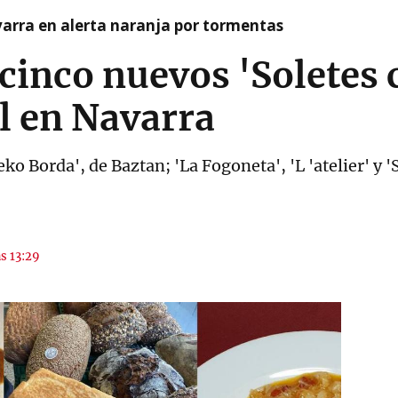
arra en alerta naranja por tormentas
 cinco nuevos 'Soletes 
l en Navarra
zeko Borda', de Baztan; 'La Fogoneta', 'L 'atelier' y
as 13:29