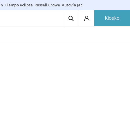
in
Tiempo eclipse
Russell Crowe
Autovía Jaca
Ronald Araújo
Prohibic
Kiosko