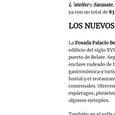
L 'atelier
y
Sarasate
,
ya con un total de
8
LOS NUEVOS
La
Posada Palacio B
edificio del siglo XV
puerto de Belate. Se
enclave rodeado de h
gastronómica y turí
hostal y el restaura
comensales. Ofrecen
espárragos, pimiento
algunos ejemplos.
También en el valle 