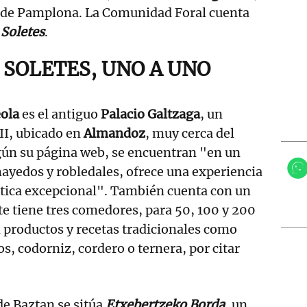
 de Pamplona. La Comunidad Foral cuenta
3
Soletes
.
 SOLETES, UNO A UNO
eola
es el antiguo
Palacio Galtzaga
, un
III, ubicado en
Almandoz
, muy cerca del
gún su página web, se encuentran "en un
ayedos y robledales, ofrece una experiencia
stica excepcional". También cuenta con un
nte tiene tres comedores, para 50, 100 y 200
 productos y recetas tradicionales como
s, codorniz, cordero o ternera, por citar
de Baztan se sitúa
Etxebertzeko Borda
, un