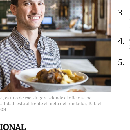
3
4
5
a, es uno de esos lugares donde el oficio se ha
ualidad, está al frente el nieto del fundador, Rafael
SOL
CIONAL