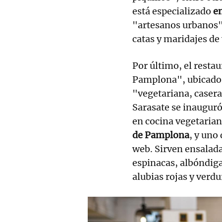
está especializado
en
"artesanos urbanos" 
catas y maridajes de
Por último, el resta
Pamplona", ubicado 
"vegetariana, casera
Sarasate se inauguró
en cocina vegetaria
de Pamplona
, y uno
web. Sirven ensalad
espinacas, albóndig
alubias rojas y verdu