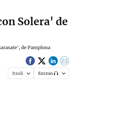
con Solera' de
 'Sarasate', de Pamplona
Itzuli
Entzun