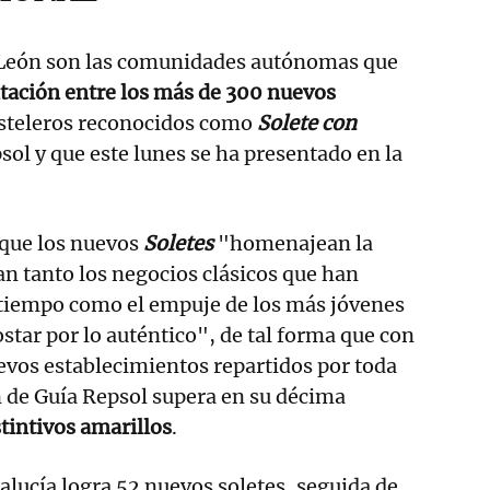
a León son las comunidades autónomas que
tación entre los más de 300 nuevos
steleros reconocidos como
Solete con
sol y que este lunes se ha presentado en la
 que los nuevos
Soletes
"homenajean la
can tanto los negocios clásicos que han
l tiempo como el empuje de los más jóvenes
star por lo auténtico", de tal forma que con
evos establecimientos repartidos por toda
n de Guía Repsol supera en su décima
stintivos amarillos
.
lucía logra 52 nuevos soletes, seguida de