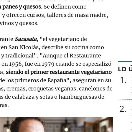
 panes y quesos
. Se definen como
y ofrecen cursos, talleres de masa madre,
 vinos y quesos.
urante
Sarasate
, "el vegetariano de
en San Nicolás, describe su cocina como
 y tradicional". "Aunque el Restaurante
 en 1956, fue en 1979 cuando se especializó
LO 
na,
siendo el primer restaurante vegetariano
1
 de los primeros de España", aseguran en su
as, cremas, croquetas veganas, canelones de
as de calabaza y setas o hamburguesas de
ras.
2