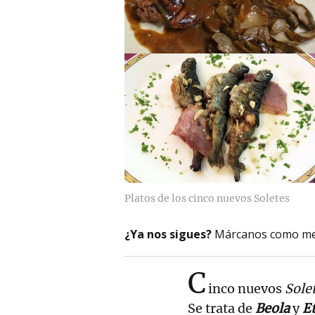
Platos de los cinco nuevos Soletes
¿Ya nos sigues?
Márcanos como me
C
inco nuevos
Sole
Se trata de
Beola
y
E