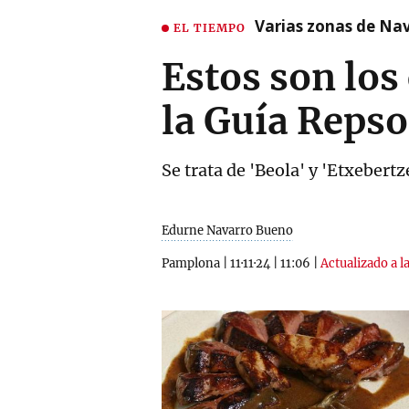
Varias zonas de Nav
EL TIEMPO
Estos son los
la Guía Repso
Se trata de 'Beola' y 'Etxebert
Edurne Navarro Bueno
Pamplona
|
11·11·24
|
11:06
|
Actualizado a l