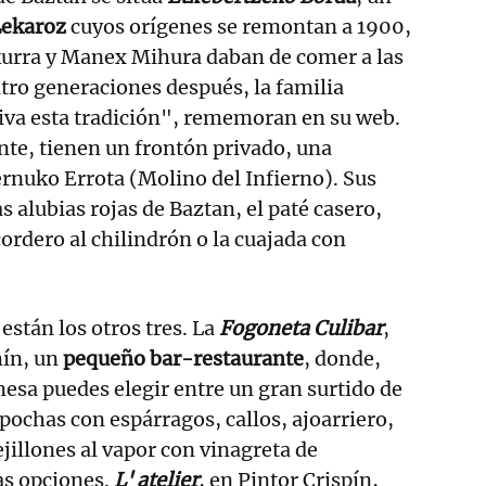
Lekaroz
cuyos orígenes se remontan a 1900,
urra y Manex Mihura daban de comer a las
atro generaciones después, la familia
iva esta tradición", rememoran en su web.
te, tienen un frontón privado, una
fernuko Errota (Molino del Infierno). Sus
s alubias rojas de Baztan, el paté casero,
ordero al chilindrón o la cuajada con
 están los otros tres. La
Fogoneta Culibar
,
mín, un
pequeño bar-restaurante
, donde,
 mesa puedes elegir entre un gran surtido de
, pochas con espárragos, callos, ajoarriero,
jillones al vapor con vinagreta de
ras opciones.
L' atelier
, en Pintor Crispín,