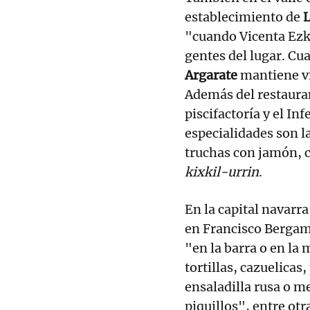
establecimiento de
"cuando Vicenta Ezk
gentes del lugar. Cu
Argarate
mantiene v
Además del restauran
piscifactoría y el In
especialidades son la
truchas con jamón, c
kixkil-urrin
.
En la capital navarra
en Francisco Berga
"en la barra o en la
tortillas, cazuelicas
ensaladilla rusa o me
piquillos", entre ot