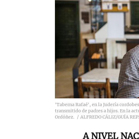
'Taberna Rafaé', en la Judería cordobes
transmitido de padres a hijos. En la act
Ordóñez.
ALFREDO CÁLIZ/GUÍA REP
A NIVEL NA