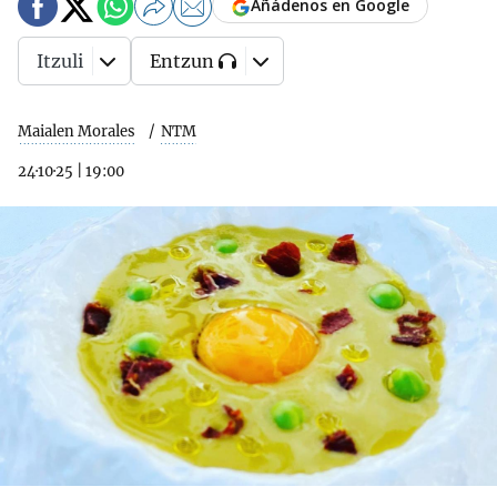
Añádenos en Google
Itzuli
Entzun
Maialen Morales
NTM
24·10·25
|
19:00