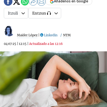
Añádenos en Google
Itzuli
Entzun
Maider López
|
Linkedin
NTM
04·07·25
|
12:15
|
Actualizado a las 12:16