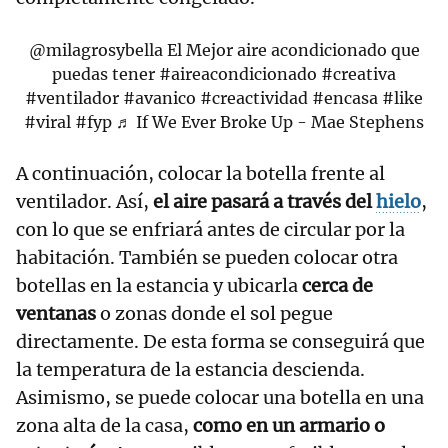
@milagrosybella
El Mejor aire acondicionado que
puedas tener
#aireacondicionado
#creativa
#ventilador
#avanico
#creactividad
#encasa
#like
#viral
#fyp
♬ If We Ever Broke Up - Mae Stephens
A continuación, colocar la botella frente al
ventilador. Así,
el aire pasará a través del
hielo
,
con lo que se enfriará antes de circular por la
habitación. También se pueden colocar otra
botellas en la estancia y ubicarla
cerca de
ventanas
o zonas donde el sol pegue
directamente. De esta forma se conseguirá que
la temperatura de la estancia descienda.
Asimismo, se puede colocar una botella en una
zona alta de la casa,
como en un armario o