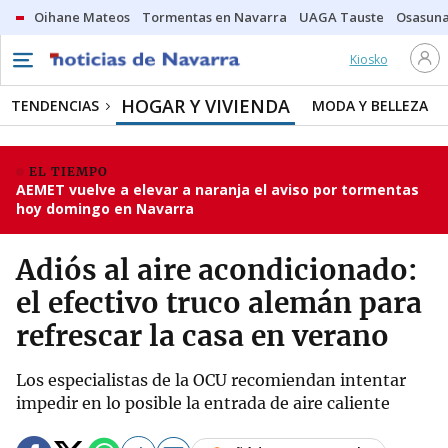
Oihane Mateos
Tormentas en Navarra
UAGA Tauste
Osasuna
Kiosko
HOGAR Y VIVIENDA
TENDENCIAS
MODA Y BELLEZA
EL TIEMPO
AEMET vuelve a elevar a naranja el aviso por tormentas
hoy domingo en Navarra
Adiós al aire acondicionado:
el efectivo truco alemán para
refrescar la casa en verano
Los especialistas de la OCU recomiendan intentar
impedir en lo posible la entrada de aire caliente