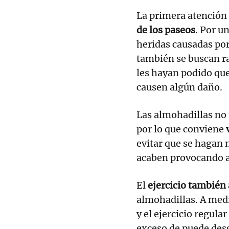
La primera atención 
de los paseos
. Por u
heridas causadas por
también se buscan ram
les hayan podido qu
causen algún daño.
Las almohadillas no t
por lo que conviene
v
evitar que se hagan
acaben provocando a
El
ejercicio también
almohadillas. A medi
y el ejercicio regular
exceso de puede des