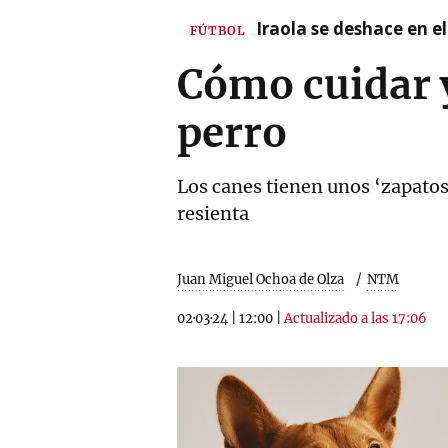
Iraola se deshace en e
FÚTBOL
Cómo cuidar y
perro
Los canes tienen unos ‘zapatos
resienta
Juan Miguel Ochoa de Olza
NTM
02·03·24
|
12:00
|
Actualizado a las 17:06