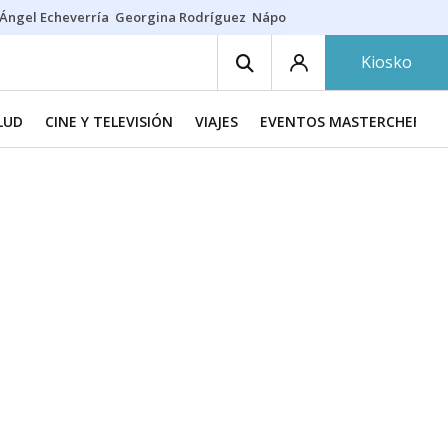
Ángel Echeverría
Georgina Rodríguez
Nápoles - Osasuna
Insultos rac
Kiosko
LUD
CINE Y TELEVISIÓN
VIAJES
EVENTOS MASTERCHEF