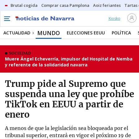
Brutal cogida
Comprar casa Pamplona
Aoiz feriantes
Tartas
Kiosko
MUNDO
ACTUALIDAD
ELECCIONES EEUU
POLÍTICA
SOCIEDAD
Muere Ángel Echeverría, impulsor del Hospital de Nemba
y referente de la solidaridad navarra
Trump pide al Supremo que
suspenda una ley que prohíbe
TikTok en EEUU a partir de
enero
A menos de que la legislación sea bloqueada por el
tribunal superior, entrará en vigor el próximo 19 de