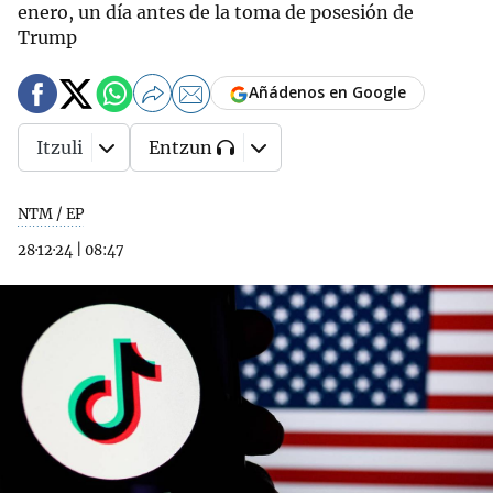
enero, un día antes de la toma de posesión de
Trump
Añádenos en Google
Itzuli
Entzun
NTM / EP
28·12·24
|
08:47