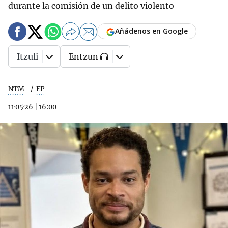
durante la comisión de un delito violento
Añádenos en Google
Itzuli
Entzun
NTM
EP
11·05·26
|
16:00