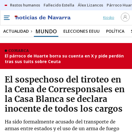
Restos humanos
Fallecido Estella
Álex Lizancos
Párroco Huar
Kiosko
MUNDO
ACTUALIDAD
ELECCIONES EEUU
POLÍTICA
COMARCA
El párroco de Huarte borra su cuenta en X y pide perdón
tras sus tuits sobre Ceuta
El sospechoso del tiroteo en
la Cena de Corresponsales en
la Casa Blanca se declara
inocente de todos los cargos
Ha sido formalmente acusado del transporte de
armas entre estados y el uso de un arma de fuego