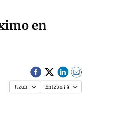
áximo en
Itzuli
Entzun