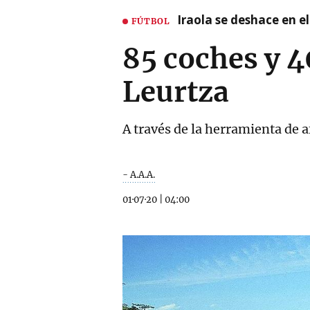
Iraola se deshace en e
FÚTBOL
85 coches y 
Leurtza
A través de la herramienta de a
- A.A.A.
01·07·20
|
04:00