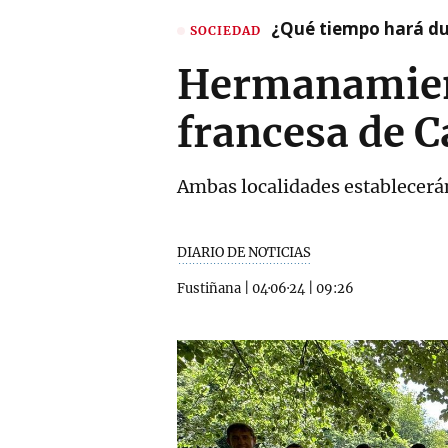
¿Qué tiempo hará dur
SOCIEDAD
Hermanamient
francesa de C
Ambas localidades establecerán
DIARIO DE NOTICIAS
Fustiñana
|
04·06·24
|
09:26