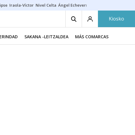
ipse
Iraola-Víctor
Nivel Celta
Ángel Echeverría
Obituario Ángel
Kiosko
MERINDAD
SAKANA -LEITZALDEA
MÁS COMARCAS