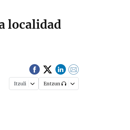
 localidad
Itzuli
Entzun