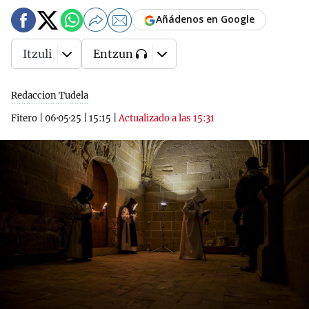
Añádenos en Google
Itzuli
Entzun
Redaccion Tudela
Fitero
|
06·05·25
|
15:15
|
Actualizado a las 15:31