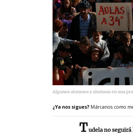
Algunos alumnos y alumnas en una prot
¿Ya nos sigues?
Márcanos como me
T
udela no seguirá 