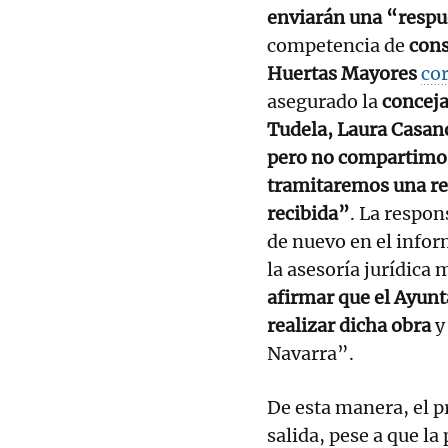
enviarán una “respu
competencia de
cons
Huertas Mayores
co
asegurado la
conceja
Tudela, Laura Casan
pero no compartimos 
tramitaremos una res
recibida”
. La respo
de nuevo en el infor
la asesoría jurídica
afirmar que el Ayun
realizar dicha obra
y
Navarra”.
De esta manera, el pr
salida, pese a que l