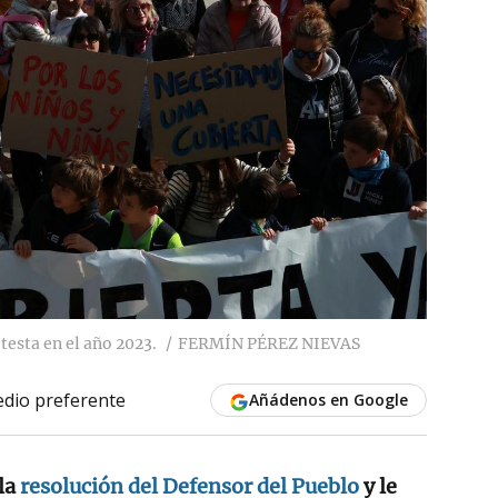
esta en el año 2023.
FERMÍN PÉREZ NIEVAS
dio preferente
Añádenos en Google
la
resolución del Defensor del Pueblo
y le