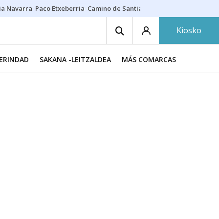
ia Navarra
Paco Etxeberria
Camino de Santiago
Eclipse solar en Nav
Kiosko
MERINDAD
SAKANA -LEITZALDEA
MÁS COMARCAS