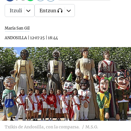
Itzuli
Entzun
María San Gil
ANDOSILLA
|
12·07·25
|
18:44
Txikis de Andosilla, con la comparsa.
M.S.G.