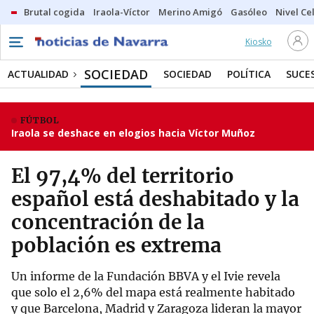
Brutal cogida
Iraola-Víctor
Merino Amigó
Gasóleo
Nivel Ce
Kiosko
SOCIEDAD
ACTUALIDAD
SOCIEDAD
POLÍTICA
SUCE
FÚTBOL
Iraola se deshace en elogios hacia Víctor Muñoz
El 97,4% del territorio
español está deshabitado y la
concentración de la
población es extrema
Un informe de la Fundación BBVA y el Ivie revela
que solo el 2,6% del mapa está realmente habitado
y que Barcelona, Madrid y Zaragoza lideran la mayor