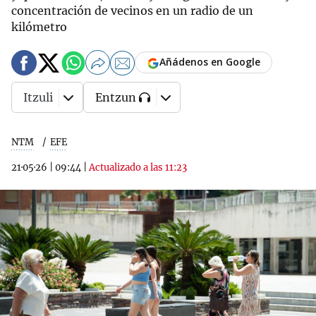
concentración de vecinos en un radio de un
kilómetro
Añádenos en Google
Itzuli
Entzun
NTM
EFE
21·05·26
|
09:44
|
Actualizado a las 11:23