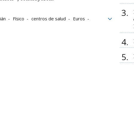
3
ián
Físico
centros de salud
Euros
Programa
Ribera-Alta
4
5