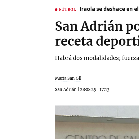
Iraola se deshace en e
FÚTBOL
San Adrián p
receta deport
Habrá dos modalidades; fuerza 
María San Gil
San Adrián
|
28·08·25
|
17:13