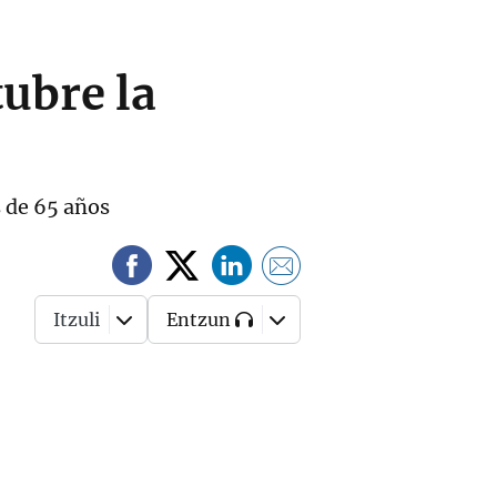
ubre la
s de 65 años
Itzuli
Entzun