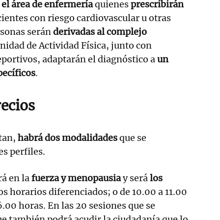
 el área de enfermería
quienes
prescribirán
cientes con riesgo cardiovascular u otras
rsonas serán
derivadas al complejo
nidad de Actividad Física, junto con
portivos, adaptarán el diagnóstico a
un
pecíficos
.
recios
tan,
habrá dos modalidades
que se
es perfiles.
á en la
fuerza y menopausia
y será
los
s horarios diferenciados; o de 10.00 a 11.00
6.00 horas. En las 20 sesiones que se
que también podrá acudir la ciudadanía que lo