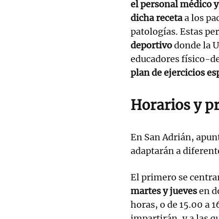
el personal médico y
dicha receta
a los pa
patologías. Estas pe
deportivo
donde la U
educadores físico-de
plan de ejercicios es
Horarios y p
En San Adrián, apun
adaptarán a diferent
El primero se centrar
martes y jueves
en do
horas, o de 15.00 a 1
impartirán, y a las 