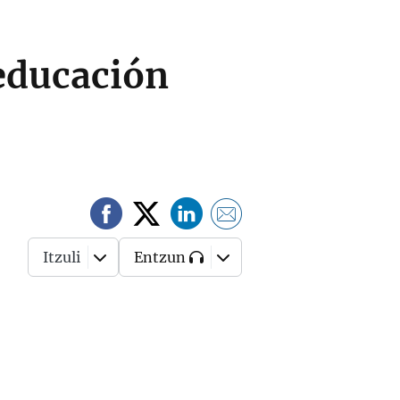
 educación
Itzuli
Entzun