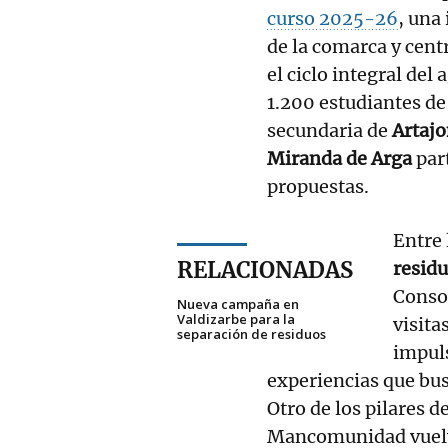
curso 2025-26
, una 
de la comarca y cent
el ciclo integral del
1.200 estudiantes de 
secundaria de
Artajo
Miranda de Arga
par
propuestas.
Entre 
RELACIONADAS
resid
Consor
Nueva campaña en
Valdizarbe para la
visita
separación de residuos
impuls
experiencias que bus
Otro de los pilares d
Mancomunidad vuelve