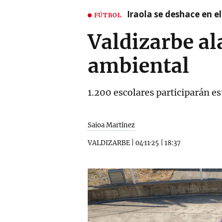
Iraola se deshace en e
FÚTBOL
Valdizarbe al
ambiental
1.200 escolares participarán est
Saioa Martínez
VALDIZARBE
|
04·11·25
|
18:37