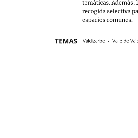
temáticas. Además, l
recogida selectiva pa
espacios comunes.
TEMAS
Valdizarbe
Valle de Val
Zona Media de Navarra