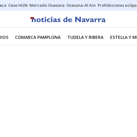
Jaca
Cese HUN
Mercado Osasuna
Osasuna-Al Ain
Prohibiciones eclips
RIOS
COMARCA PAMPLONA
TUDELA Y RIBERA
ESTELLA Y 