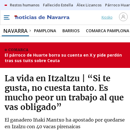
Restos humanos
Fallecido Estella
Álex Lizancos
Párroco Huar
Kiosko
NAVARRA
PAMPLONA
BARRIOS
COMARCA PAMPLONA
COMARCA
El párroco de Huarte borra su cuenta en X y pide perdón
tras sus tuits sobre Ceuta
La vida en Itzaltzu | “Si te
gusta, no cuesta tanto. Es
mucho peor un trabajo al que
vas obligado”
El ganadero Iñaki Mantxo ha apostado por quedarse
en Izalzu con 40 vacas pirenaicas