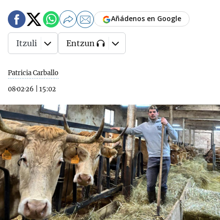
Añádenos en Google
Itzuli
Entzun
Patricia Carballo
08·02·26
|
15:02