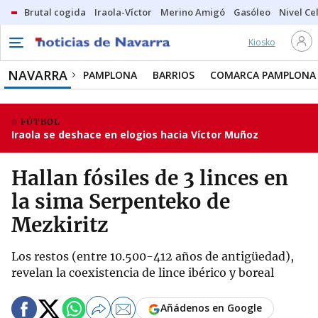
Brutal cogida
Iraola-Víctor
Merino Amigó
Gasóleo
Nivel Ce
Kiosko
NAVARRA
PAMPLONA
BARRIOS
COMARCA PAMPLONA
FÚTBOL
Iraola se deshace en elogios hacia Víctor Muñoz
Hallan fósiles de 3 linces en
la sima Serpenteko de
Mezkiritz
Los restos (entre 10.500-412 años de antigüedad),
revelan la coexistencia de lince ibérico y boreal
Añádenos en Google