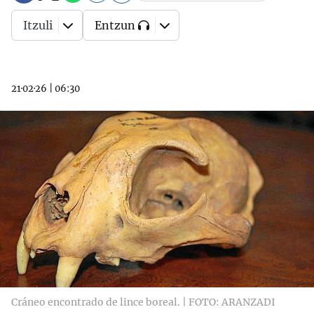
Itzuli
Entzun
21·02·26
|
06:30
Cráneo encontrado de lince boreal. | FOTO: ARANZADI