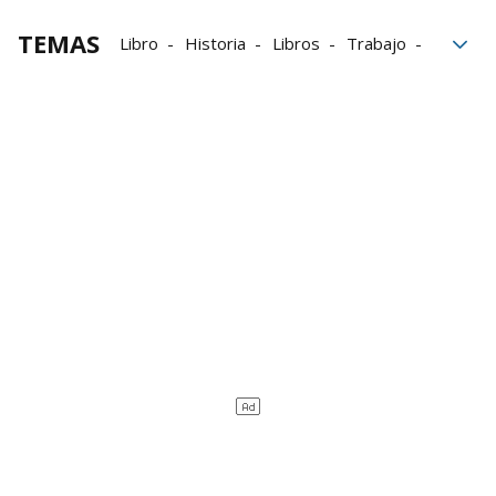
TEMAS
Libro
Historia
Libros
Trabajo
Ayuntamiento
Guerra Civil Española
Represión
Fusilados en 1936
Asociación de Familiares de Fusilados de Navarra
Corella