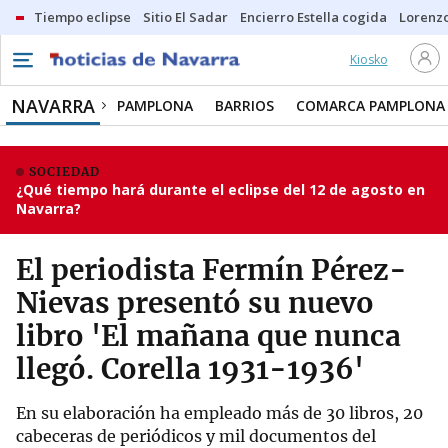
Tiempo eclipse
Sitio El Sadar
Encierro Estella cogida
Lorenzo
Kiosko
NAVARRA
PAMPLONA
BARRIOS
COMARCA PAMPLONA
SOCIEDAD
¿Qué tiempo hará durante el eclipse del 12 de agosto en
Navarra?
El periodista Fermín Pérez-
Nievas presentó su nuevo
libro 'El mañana que nunca
llegó. Corella 1931-1936'
En su elaboración ha empleado más de 30 libros, 20
cabeceras de periódicos y mil documentos del