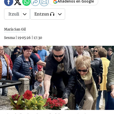
Añádenos en Google
Itzuli
Entzun
María San Gil
Sesma
|
19·05·26
|
17:30